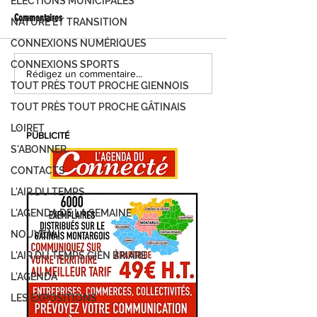
ÉLECTIONS MUNICIPALES
Commentaires
NATURE ET TRANSITION
CONNEXIONS NUMÉRIQUES
CONNEXIONS SPORTS
FOIRE DE MONTARGIS, C'EST PARTI !
MONTARGIS, LES JOUR
Rédigez un commentaire...
TOUT PRÈS TOUT PROCHE GIENNOIS
DEMANDEZ LE PROGRAMME...
DÉVELOPPEMENT DURAB
PROGRAMME
TOUT PRÈS TOUT PROCHE GÂTINAIS
LOIRET
PUBLICITÉ
S'ABONNER
CONTACTS
L'AIR DU TEMPS
L'AGENDA DE LA SEMAINE
NOUVEAU
L'AIR DU TEMPS GIEN BRIARE
L'AGENDA
LES EXPOSITIONS