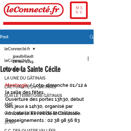
ME
NU
Post
leConnecté.fr
jpaulbillault
leConnecté.fr
28 nov. 2019
Loto de la Sainte Cécile
À LA UNE
LA UNE DU GÂTINAIS
Montargis
 / Loto, dimanche 01/12 à 
L'ACTUALITÉ DU GÂTINAIS
la salle des fêtes.
SUR LE TERRITOIRE GÂTINAIS
Ouverture des portes 13h30, début 
AME
des jeux à 14h30, organisé par 
Amicale le Réveil de la Chaussée.
C.C. CANAUX ET FORÊTS EN GÂTINAIS
Renseignements : 02 38 98 56 83
3CBO
C.C. DES QUATRE VALLÉES