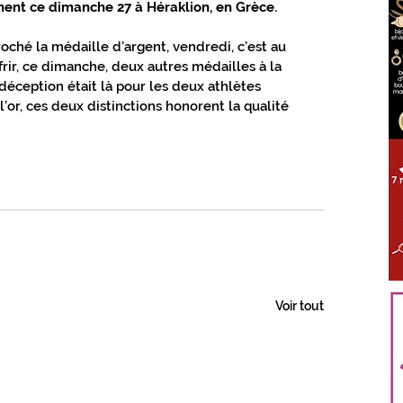
inent ce dimanche 27 à Héraklion, en Grèce. 
ÈS TOUT PROCHE GIENNOIS
oché la médaille d’argent, vendredi, c’est au 
frir, ce dimanche, deux autres médailles à la 
déception était là pour les deux athlètes 
LOIRET
S'ABONNER
 l’or, ces deux distinctions honorent la qualité 
Voir tout