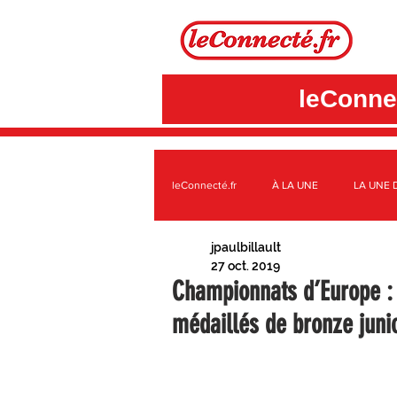
leConnec
leConnecté.fr
À LA UNE
LA UNE 
jpaulbillault
SUR LE TERRITOIRE GÂTINAIS
A
27 oct. 2019
Championnats d’Europe : 
médaillés de bronze juni
3CBO
C.C. DES QUATRE VALLÉE