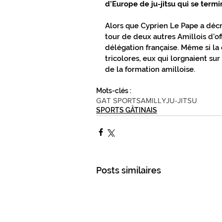
d’Europe de ju-jitsu qui se term
CONNEXIONS SPORTS
TOUT PR
Alors que Cyprien Le Pape a décr
tour de deux autres Amillois d’of
délégation française. Même si la 
TOUT PRÈS TOUT PROCHE GÂTINAIS
tricolores, eux qui lorgnaient sur
de la formation amilloise. 
Mots-clés :
GAT SPORTS
AMILLY
JU-JITSU
SPORTS GÂTINAIS
Posts similaires