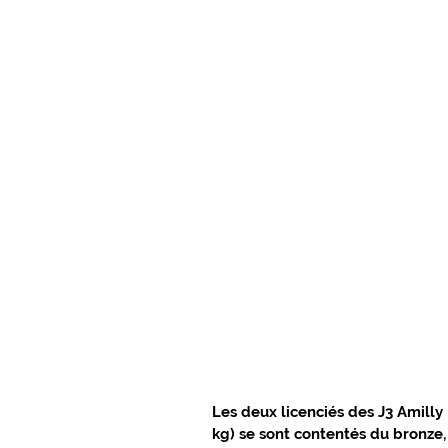
PRÉS DE CHEZ VOUS EN GÂTINAIS
CULTURE ET LOISIRS EN GÂTINAIS
L'ACTUALITÉ DU GIENNOIS
SUR 
C.C. BERRY LOIRE PUISAYE
C.C.
SPORTS GIENNOIS
PRÈS DE CH
ÉLECTIONS MUNICIPALES
NATU
Les deux licenciés des J3 Amilly 
kg) se sont contentés du bronze,