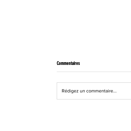
Commentaires
Rédigez un commentaire...
Découvrez où va passer la flamme
olympique le 10 juillet 2024 dans le
Loiret