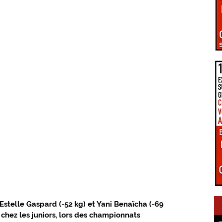
PÔLE D'ÉQUILIBRE TERRITORIAL RURAL
LA UNE DU GIENNOIS
LE TERRITOIRE GIENNOIS
C.C. GIENNOISES
 VAL DE SULLY
C.C. SAULDRE ET SOLOGNE
EZ VOUS EN GIENNOIS
ÉPIDÉMIE COVID-19
RE ET TRANSITION
CONNEXIONS NUMÉRIQUES
Estelle Gaspard (-52 kg) et Yani Benaïcha (-69 
 chez les juniors, lors des championnats 