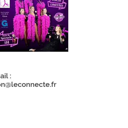
il :
on@leconnecte.fr