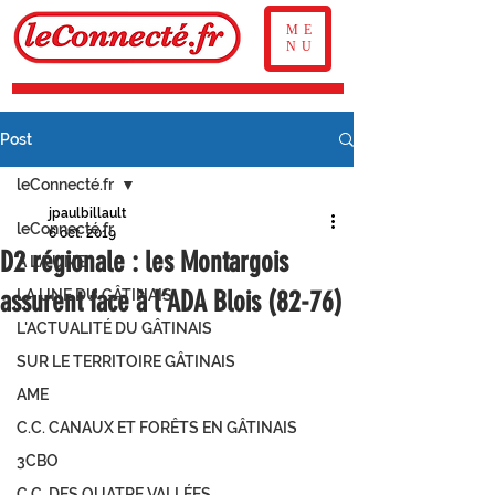
ME
NU
Post
leConnecté.fr
jpaulbillault
leConnecté.fr
6 oct. 2019
D2 régionale : les Montargois
À LA UNE
assurent face à l’ADA Blois (82-76)
LA UNE DU GÂTINAIS
L'ACTUALITÉ DU GÂTINAIS
SUR LE TERRITOIRE GÂTINAIS
AME
C.C. CANAUX ET FORÊTS EN GÂTINAIS
3CBO
C.C. DES QUATRE VALLÉES