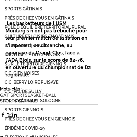
SPORTS GÂTINAIS
PRÉS DE CHEZ VOUS EN GÂTINAIS
Les basketteurs de l’USM 
PÔLE D'ÉQUILIBRE TERRITORIAL RURAL
Montargis n’ont pas trébuché pour 
CULTURE ET LOISIRS EN GÂTINAIS
leur premier match de la saison en 
s’imposant, ce dimanche, au 
LA UNE DU GIENNOIS
gymnase du Grand-Clos, face à 
L'ACTUALITÉ DU GIENNOIS
l’ADA Blois, sur le score de 82-76, 
SUR LE TERRITOIRE GIENNOIS
en ouverture du championnat de D2 
C.C. GIENNOISES
régionale. 
C.C. BERRY LOIRE PUISAYE
Mots-clés :
C.C. VAL DE SULLY
GAT SPORTS
BASKET-BALL
C.C. SAULDRE ET SOLOGNE
SPORTS GÂTINAIS
SPORTS GIENNOIS
PRÈS DE CHEZ VOUS EN GIENNOIS
ÉPIDÉMIE COVID-19