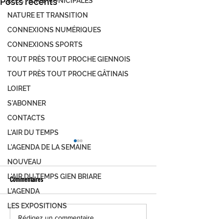
ÉLECTIONS MUNICIPALES
Posts récents
NATURE ET TRANSITION
CONNEXIONS NUMÉRIQUES
CONNEXIONS SPORTS
TOUT PRÈS TOUT PROCHE GIENNOIS
TOUT PRÈS TOUT PROCHE GÂTINAIS
LOIRET
S'ABONNER
CONTACTS
L'AIR DU TEMPS
L'AGENDA DE LA SEMAINE
NOUVEAU
L'AIR DU TEMPS GIEN BRIARE
Commentaires
L'AGENDA
LES EXPOSITIONS
Football - N3/R1 : Montargis
Résultats du week-end s
Rédigez un commentaire...