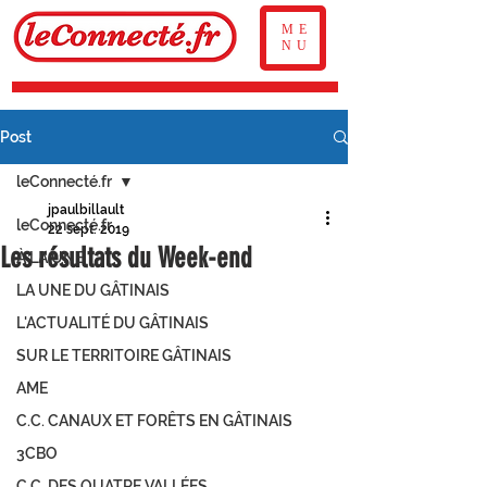
ME
NU
Post
leConnecté.fr
jpaulbillault
leConnecté.fr
22 sept. 2019
Les résultats du Week-end
À LA UNE
LA UNE DU GÂTINAIS
L'ACTUALITÉ DU GÂTINAIS
SUR LE TERRITOIRE GÂTINAIS
AME
C.C. CANAUX ET FORÊTS EN GÂTINAIS
3CBO
C.C. DES QUATRE VALLÉES