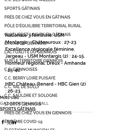
SPORTS GÂTINAIS
PRÉS DE CHEZ VOUS EN GÂTINAIS
PÔLE D'ÉQUILIBRE TERRITORIAL RURAL
CULTURE ET LOISIRS EN GÂTINAIS
Nationale 3 féminine. USM 
Montargis - Châteauroux : 27-23
LA UNE DU GIENNOIS
Excellence régionale féminine. 
L'ACTUALITÉ DU GIENNOIS
Jargeau - USM Montargis (2) : 24-15.
SUR LE TERRITOIRE GIENNOIS
Honneur régional. Dreux - Amhanda 
C.C. GIENNOISES
: 25-40.
C.C. BERRY LOIRE PUISAYE
HBC Château-Renard - HBC Gien (2) 
C.C. VAL DE SULLY
: 26-23.
C.C. SAULDRE ET SOLOGNE
Mots-clés :
GAT SPORTS
HANDBALL
SPORTS GIENNOIS
SPORTS GÂTINAIS
PRÈS DE CHEZ VOUS EN GIENNOIS
ÉPIDÉMIE COVID-19