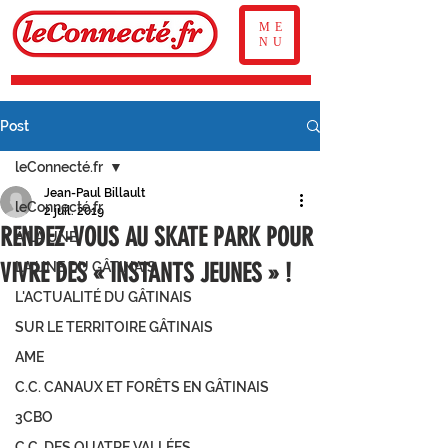
ME
NU
Post
leConnecté.fr
Jean-Paul Billault
leConnecté.fr
2 juil. 2019
RENDEZ-VOUS AU SKATE PARK POUR
À LA UNE
VIVRE DES « INSTANTS JEUNES » !
LA UNE DU GÂTINAIS
L'ACTUALITÉ DU GÂTINAIS
SUR LE TERRITOIRE GÂTINAIS
AME
C.C. CANAUX ET FORÊTS EN GÂTINAIS
3CBO
C.C. DES QUATRE VALLÉES