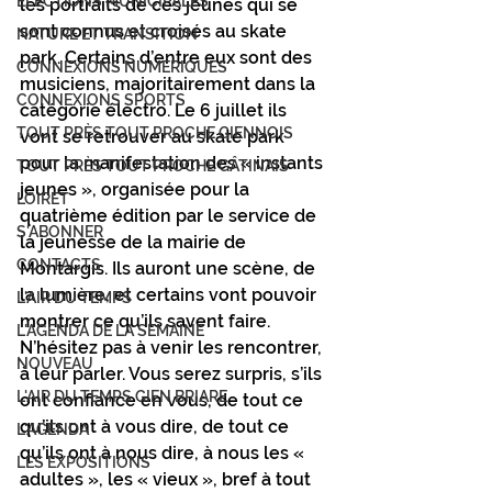
ÉLECTIONS MUNICIPALES
les portraits de ces jeunes qui se 
sont connus et croisés au skate 
NATURE ET TRANSITION
park. Certains d’entre eux sont des 
CONNEXIONS NUMÉRIQUES
musiciens, majoritairement dans la 
CONNEXIONS SPORTS
catégorie électro. Le 6 juillet ils 
TOUT PRÈS TOUT PROCHE GIENNOIS
vont se retrouver au skate park 
pour la manifestation des « instants 
TOUT PRÈS TOUT PROCHE GÂTINAIS
jeunes », organisée pour la 
LOIRET
quatrième édition par le service de 
S'ABONNER
la jeunesse de la mairie de 
CONTACTS
Montargis. Ils auront une scène, de 
la lumière, et certains vont pouvoir 
L'AIR DU TEMPS
montrer ce qu’ils savent faire. 
L'AGENDA DE LA SEMAINE
N’hésitez pas à venir les rencontrer, 
NOUVEAU
à leur parler. Vous serez surpris, s’ils 
L'AIR DU TEMPS GIEN BRIARE
ont confiance en vous, de tout ce 
qu’ils ont à vous dire, de tout ce 
L'AGENDA
qu’ils ont à nous dire, à nous les « 
LES EXPOSITIONS
adultes », les « vieux », bref à tout 