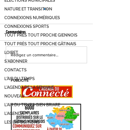
ÉLECTIONS MUNICIPALES
NATURE ET TRANSITION
CONNEXIONS NUMÉRIQUES
CONNEXIONS SPORTS
Commentaires
TOUT PRÈS TOUT PROCHE GIENNOIS
TOUT PRÈS TOUT PROCHE GÂTINAIS
LOIRET
FOIRE DE MONTARGIS, C'EST PARTI !
MONTARGIS, LES JOUR
Rédigez un commentaire...
DEMANDEZ LE PROGRAMME...
DÉVELOPPEMENT DURAB
S'ABONNER
PROGRAMME
CONTACTS
L'AIR DU TEMPS
PUBLICITÉ
L'AGENDA DE LA SEMAINE
NOUVEAU
L'AIR DU TEMPS GIEN BRIARE
L'AGENDA
LES EXPOSITIONS