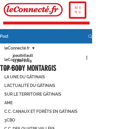
ME
NU
Post
leConnecté.fr
jpaulbillault
leConnecté.fr
15 juin 2019
TOP BODY MONTARGIS
À LA UNE
LA UNE DU GÂTINAIS
L'ACTUALITÉ DU GÂTINAIS
SUR LE TERRITOIRE GÂTINAIS
AME
C.C. CANAUX ET FORÊTS EN GÂTINAIS
3CBO
C.C. DES QUATRE VALLÉES