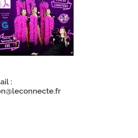
il :
on@leconnecte.fr