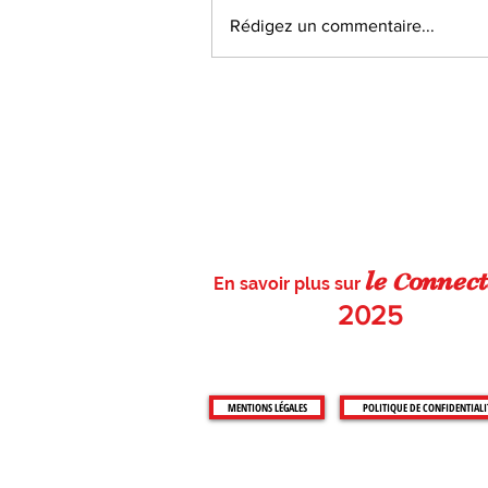
Rédigez un commentaire...
Découvrez où va passer la flamme
olympique le 10 juillet 2024 dans le
Loiret
c
le
on
nect
En savoir plus sur
2025
MENTIONS LÉGALES
POLITIQUE DE CONFIDENTIALI