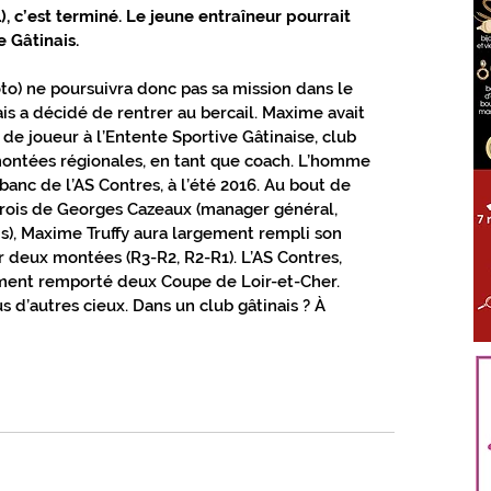
), c’est terminé. Le jeune entraîneur pourrait 
ÈS TOUT PROCHE GIENNOIS
e Gâtinais.
oto) ne poursuivra donc pas sa mission dans le 
ais a décidé de rentrer au bercail. Maxime avait 
LOIRET
S'ABONNER
de joueur à l’Entente Sportive Gâtinaise, club 
 montées régionales, en tant que coach. L’homme 
 banc de l’AS Contres, à l’été 2016. Au bout de 
ntrois de Georges Cazeaux (manager général, 
s), Maxime Truffy aura largement rempli son 
 deux montées (R3-R2, R2-R1). L’AS Contres, 
ement remporté deux Coupe de Loir-et-Cher. 
s d’autres cieux. Dans un club gâtinais ? À 