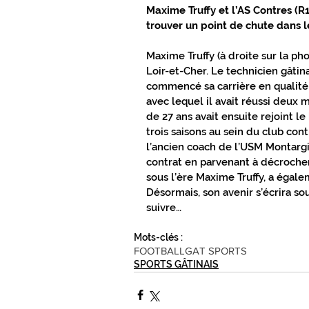
Maxime Truffy et l’AS Contres (R1
CONNEXIONS SPORTS
TOUT PR
trouver un point de chute dans l
Maxime Truffy (à droite sur la ph
Loir-et-Cher. Le technicien gâtin
TOUT PRÈS TOUT PROCHE GÂTINAIS
commencé sa carrière en qualité 
avec lequel il avait réussi deux
de 27 ans avait ensuite rejoint le
trois saisons au sein du club co
l’ancien coach de l’USM Montargi
contrat en parvenant à décrocher
sous l’ère Maxime Truffy, a égal
Désormais, son avenir s’écrira sou
suivre…
Mots-clés :
FOOTBALL
GAT SPORTS
SPORTS GÂTINAIS