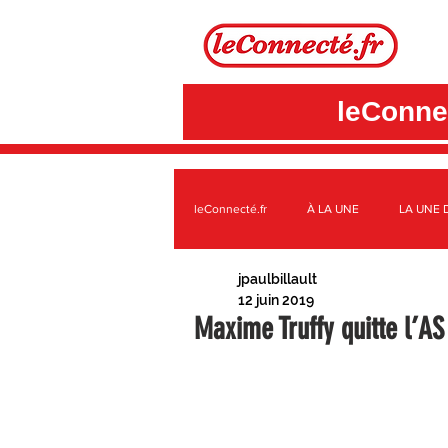
leConnec
leConnecté.fr
À LA UNE
LA UNE 
jpaulbillault
SUR LE TERRITOIRE GÂTINAIS
A
12 juin 2019
Maxime Truffy quitte l’
3CBO
C.C. DES QUATRE VALLÉE