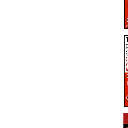
PÔLE D'ÉQUILIBRE TERRITORIAL RURAL
LA UNE DU GIENNOIS
LE TERRITOIRE GIENNOIS
C.C. GIENNOISES
 VAL DE SULLY
C.C. SAULDRE ET SOLOGNE
EZ VOUS EN GIENNOIS
ÉPIDÉMIE COVID-19
RE ET TRANSITION
CONNEXIONS NUMÉRIQUES