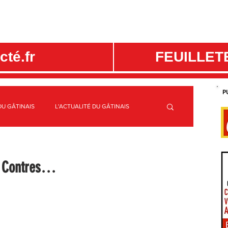
té.fr
FEUILLET
P
DU GÂTINAIS
L'ACTUALITÉ DU GÂTINAIS
ME
C.C. CANAUX ET FORÊTS EN GÂTINAIS
AS Contres…
S
SPORTS GÂTINAIS