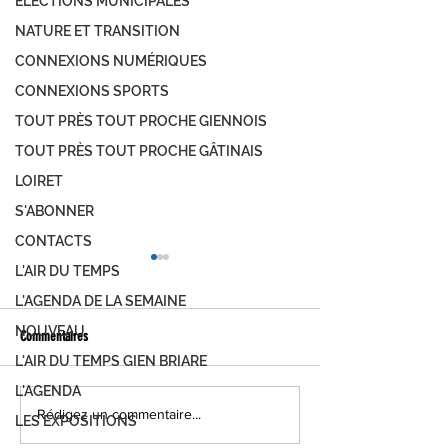
ÉLECTIONS MUNICIPALES
NATURE ET TRANSITION
CONNEXIONS NUMÉRIQUES
CONNEXIONS SPORTS
TOUT PRÈS TOUT PROCHE GIENNOIS
TOUT PRÈS TOUT PROCHE GÂTINAIS
LOIRET
S'ABONNER
CONTACTS
L'AIR DU TEMPS
L'AGENDA DE LA SEMAINE
NOUVEAU
Commentaires
L'AIR DU TEMPS GIEN BRIARE
L'AGENDA
FOIRE DE MONTARGIS, C'EST PARTI !
MONTARGIS, LES JOUR
Rédigez un commentaire...
LES EXPOSITIONS
DEMANDEZ LE PROGRAMME...
DÉVELOPPEMENT DURAB