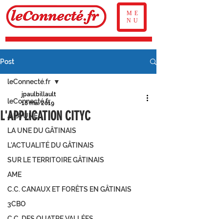
ME
NU
Post
leConnecté.fr
jpaulbillault
leConnecté.fr
18 mai 2019
L'APPLICATION CITYC
À LA UNE
LA UNE DU GÂTINAIS
L'ACTUALITÉ DU GÂTINAIS
SUR LE TERRITOIRE GÂTINAIS
AME
C.C. CANAUX ET FORÊTS EN GÂTINAIS
3CBO
C.C. DES QUATRE VALLÉES