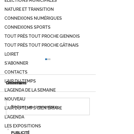
ÉLECTIONS MUNICIPALES
NATURE ET TRANSITION
CONNEXIONS NUMÉRIQUES
CONNEXIONS SPORTS
TOUT PRÈS TOUT PROCHE GIENNOIS
TOUT PRÈS TOUT PROCHE GÂTINAIS
LOIRET
S'ABONNER
CONTACTS
L'AIR DU TEMPS
Commentaires
L'AGENDA DE LA SEMAINE
NOUVEAU
Football - N3/R1 : Montargis
Résultats du week-end s
Rédigez un commentaire...
L'AIR DU TEMPS GIEN BRIARE
s'enfonce, Amilly se reprend...
23 avril)
L'AGENDA
LES EXPOSITIONS
PUBLICITÉ