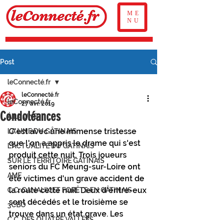
ME
NU
Post
leConnecté.fr
leConnecté.fr
leConnecté.fr
27 avr. 2019
Condoléances
À LA UNE
C'est avec une immense tristesse 
LA UNE DU GÂTINAIS
que l'on a appris le drame qui s'est 
L'ACTUALITÉ DU GÂTINAIS
produit cette nuit. Trois joueurs 
SUR LE TERRITOIRE GÂTINAIS
seniors du FC Meung-sur-Loire ont 
AME
été victimes d'un grave accident de 
la route cette nuit. Deux d'entre-eux 
C.C. CANAUX ET FORÊTS EN GÂTINAIS
sont décédés et le troisième se 
3CBO
trouve dans un état grave. Les 
C.C. DES QUATRE VALLÉES