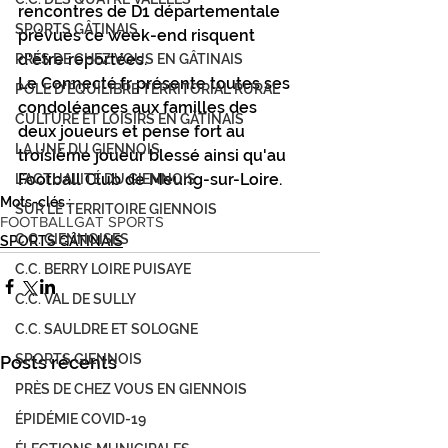
rencontres de D1 départementale 
SPORTS GÂTINAIS
prévues ce week-end risquent 
d'être reportées.
PRÉS DE CHEZ VOUS EN GÂTINAIS
Le Connecté.fr présente toutes ses 
PÔLE D'ÉQUILIBRE TERRITORIAL RURAL
condoléances aux familles des 
CULTURE ET LOISIRS EN GÂTINAIS
deux joueurs et pense fort au 
LA UNE DU GIENNOIS
troisième joueur blessé ainsi qu'au 
Football Club de Meung-sur-Loire. 
L'ACTUALITÉ DU GIENNOIS
Mots-clés :
SUR LE TERRITOIRE GIENNOIS
FOOTBALL
GAT SPORTS
C.C. GIENNOISES
SPORTS GÂTINAIS
C.C. BERRY LOIRE PUISAYE
C.C. VAL DE SULLY
C.C. SAULDRE ET SOLOGNE
SPORTS GIENNOIS
Posts récents
PRÈS DE CHEZ VOUS EN GIENNOIS
ÉPIDÉMIE COVID-19