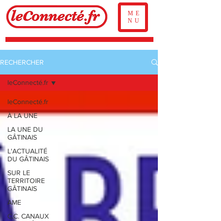
ME
NU
RECHERCHER
leConnecté.fr
leConnecté.fr
À LA UNE
LA UNE DU
GÂTINAIS
L'ACTUALITÉ
DU GÂTINAIS
SUR LE
TERRITOIRE
GÂTINAIS
AME
C.C. CANAUX