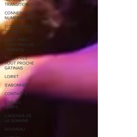
TRANSITION
CONNEXIONS
NUMÉRIQUES
CONNEXIONS
SPORTS
TOUT PRÈS
TOUT PROCHE
GIENNOIS
TOUT PRÈS
TOUT PROCHE
GÂTINAIS
LOIRET
S'ABONNER
CONTACTS
L'AIR DU
TEMPS
L'AGENDA DE
LA SEMAINE
NOUVEAU