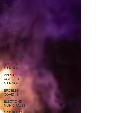
SUR LE
TERRITOIRE
GIENNOIS
C.C.
GIENNOISES
C.C. BERRY
LOIRE PUISAYE
C.C. VAL DE
SULLY
C.C. SAULDRE
ET SOLOGNE
SPORTS
GIENNOIS
PRÈS DE CHEZ
VOUS EN
GIENNOIS
ÉPIDÉMIE
COVID-19
ÉLECTIONS
MUNICIPALES
NATURE ET