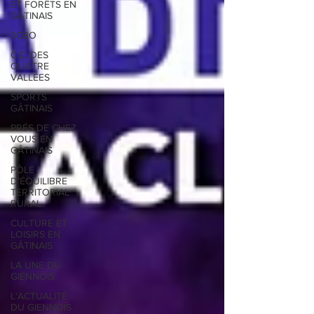
ET FORÊTS EN
GÂTINAIS
3CBO
C.C. DES
QUATRE
VALLÉES
SPORTS
GÂTINAIS
PRÉS DE CHEZ
VOUS EN
GÂTINAIS
PÔLE
D'ÉQUILIBRE
TERRITORIAL
RURAL
CULTURE ET
LOISIRS EN
GÂTINAIS
LA UNE DU
GIENNOIS
L'ACTUALITÉ
DU GIENNOIS