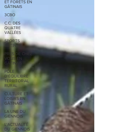
ET FORÊTS EN
GÂTINAIS
3CBO
C.C. DES
QUATRE
VALLÉES
SPORTS
GÂTINAIS
PRÉS DE CHEZ
VOUS EN
GÂTINAIS
PÔLE
D'ÉQUILIBRE
TERRITORIAL
RURAL
CULTURE ET
LOISIRS EN
GÂTINAIS
LA UNE DU
GIENNOIS
L'ACTUALITÉ
DU GIENNOIS