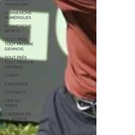
TRANSITION
CONNEXIONS
NUMÉRIQUES
CONNEXIONS
SPORTS
TOUT PRÈS
TOUT PROCHE
GIENNOIS
TOUT PRÈS
TOUT PROCHE
GÂTINAIS
LOIRET
S'ABONNER
CONTACTS
L'AIR DU
TEMPS
L'AGENDA DE
LA SEMAINE
NOUVEAU