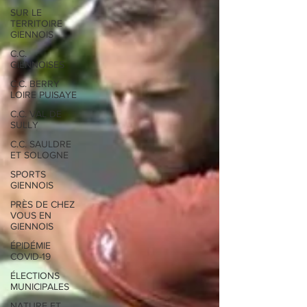
SUR LE
TERRITOIRE
GIENNOIS
C.C.
GIENNOISES
C.C. BERRY
LOIRE PUISAYE
C.C. VAL DE
SULLY
C.C. SAULDRE
ET SOLOGNE
SPORTS
GIENNOIS
PRÈS DE CHEZ
VOUS EN
GIENNOIS
ÉPIDÉMIE
COVID-19
ÉLECTIONS
MUNICIPALES
NATURE ET