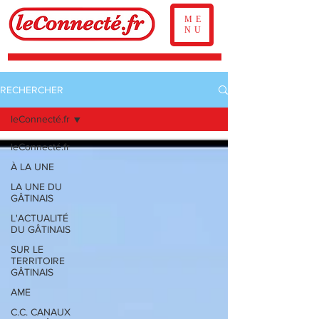
ME
NU
RECHERCHER
leConnecté.fr
leConnecté.fr
À LA UNE
LA UNE DU
GÂTINAIS
L'ACTUALITÉ
DU GÂTINAIS
SUR LE
TERRITOIRE
GÂTINAIS
AME
C.C. CANAUX