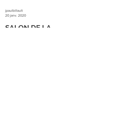
#GAT22022020 #GATCetF #GATWE8
jpaulbillault
20 janv. 2020
SALON DE LA
GASTRONOMIE ET DE
L'ARTISANAT
NOGENT-SUR-VERNISSON / Dimanche 23
février Au gymnase (Syndicat d’Initiative 02 38 97
68 39). #GAT23022020 #GATCetF #GATWE8
jpaulbillault
20 janv. 2020