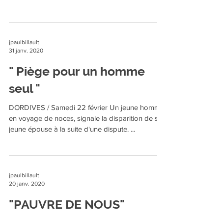
Amilly Football Espace Jean Vilar, 264 Rue de la
Mère Dieu à 20h30 #GAT22022020
#GATWE8...
jpaulbillault
31 janv. 2020
" Piège pour un homme
seul "
DORDIVES / Samedi 22 février Un jeune homme
en voyage de noces, signale la disparition de sa
jeune épouse à la suite d'une dispute. ...
jpaulbillault
20 janv. 2020