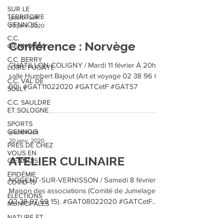
SUR LE
TERRITOIRE
jpaulbillault
GIENNOIS
20 janv. 2020
C.C.
Conférence : Norvège
GIENNOISES
C.C. BERRY
CHÂTILLON-COLIGNY / Mardi 11 février À 20h,
LOIRE PUISAYE
salle Humbert Bajout (Art et voyage 02 38 96 03
C.C. VAL DE
00). #GAT11022020 #GATCetF #GATS7
SULLY
C.C. SAULDRE
ET SOLOGNE
SPORTS
GIENNOIS
jpaulbillault
20 janv. 2020
PRÈS DE CHEZ
VOUS EN
ATELIER CULINAIRE
GIENNOIS
ÉPIDÉMIE
NOGENT-SUR-VERNISSON / Samedi 8 février
COVID-19
Maison des associations (Comité de Jumelage
ÉLECTIONS
02 38 97 69 15). #GAT08022020 #GATCetF
MUNICIPALES
#GATWE6
NATURE ET