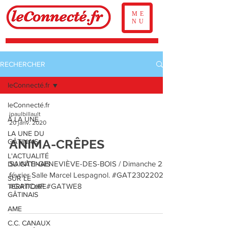
ME
NU
RECHERCHER
leConnecté.fr
leConnecté.fr
jpaulbillault
À LA UNE
20 janv. 2020
LA UNE DU
ANIMA-CRÊPES
GÂTINAIS
L'ACTUALITÉ
SAINTE-GENEVIÈVE-DES-BOIS / Dimanche 23
DU GÂTINAIS
février Salle Marcel Lespagnol. #GAT23022020
SUR LE
#GATCetF #GATWE8
TERRITOIRE
GÂTINAIS
AME
C.C. CANAUX