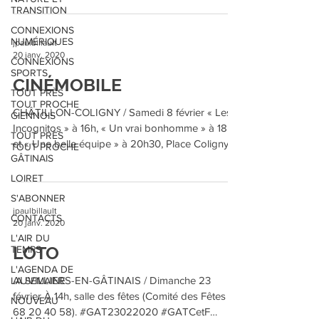
TRANSITION
CONNEXIONS
NUMÉRIQUES
jpaulbillault
20 janv. 2020
CONNEXIONS
SPORTS
CINÉMOBILE
TOUT PRÈS
TOUT PROCHE
CHÂTILLON-COLIGNY / Samedi 8 février « Les
GIENNOIS
Incognitos » à 16h, « Un vrai bonhomme » à 18h
TOUT PRÈS
et « Une belle équipe » à 20h30, Place Coligny...
TOUT PROCHE
GÂTINAIS
LOIRET
S'ABONNER
jpaulbillault
CONTACTS
20 janv. 2020
L'AIR DU
LOTO
TEMPS
L'AGENDA DE
AUVILLIERS-EN-GÂTINAIS / Dimanche 23
LA SEMAINE
février À 14h, salle des fêtes (Comité des Fêtes 07
NOUVEAU
68 20 40 58). #GAT23022020 #GATCetF