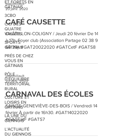
ET FORÊTS EN
jpaulbillault
GÂTINAIS
20 janv. 2020
3CBO
CAFÉ CAUSETTE
C.C. DES
QUATRE
CHÂTILLON-COLIGNY / Jeudi 20 février De 14h
VALLÉES
à 17h, Foyer club (Association Partage 02 38 92
SPORTS
69 39). #GAT20022020 #GATCetF #GATS8
GÂTINAIS
PRÉS DE CHEZ
VOUS EN
GÂTINAIS
PÔLE
jpaulbillault
D'ÉQUILIBRE
20 janv. 2020
TERRITORIAL
RURAL
CARNAVAL DES ÉCOLES
CULTURE ET
LOISIRS EN
SAINTE-GENEVIÈVE-DES-BOIS / Vendredi 14
GÂTINAIS
février À partir de 16h30. #GAT14022020
LA UNE DU
#GATCetF #GATS7
GIENNOIS
L'ACTUALITÉ
DU GIENNOIS