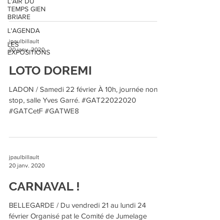
L'AIR DU
#GATWE8
TEMPS GIEN
BRIARE
L'AGENDA
jpaulbillault
LES
20 janv. 2020
EXPOSITIONS
LOTO DOREMI
LADON / Samedi 22 février À 10h, journée non-
stop, salle Yves Garré. #GAT22022020
#GATCetF #GATWE8
jpaulbillault
20 janv. 2020
CARNAVAL !
BELLEGARDE / Du vendredi 21 au lundi 24
février Organisé pat le Comité de Jumelage