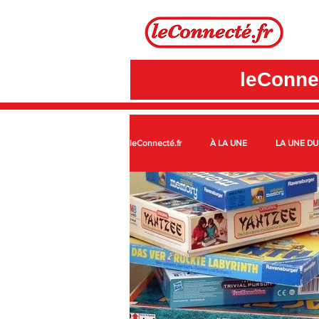
leConnec
leConnecté.fr
À LA UNE
LA UNE DU
SUR LE TERRITOIRE GÂTINAIS
AM
C.C. DES QUATRE VALLÉES
SPORT
PÔLE D'ÉQUILIBRE TERRITORIAL RURAL