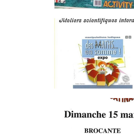
LA UNE DU GIENNOIS
L'ACTUALIT
C.C. GIENNOISES
C.C. BERRY LOI
C.C. SAULDRE ET SOLOGNE
SPOR
ÉPIDÉMIE COVID-19
ÉLECTIONS M
CONNEXIONS NUMÉRIQUES
CONN