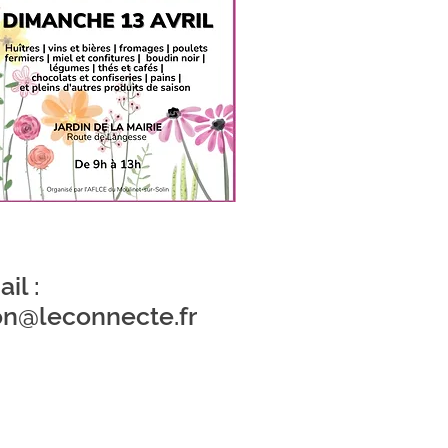
il :
on@leconnecte.fr