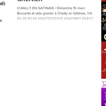
TOUT PRÈS TOUT PROCHE GÂTINAIS
LOIRET
CHAILLY EN GATINAIS / Dimanche 15 mars
Brocante et vide grenier à Chailly en Gâtinais, Tél. 09
65 28 90 69 #GAT15032020 #GATWE11 #GATCetF