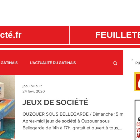
té.fr
FEUILLET
 GÂTINAIS
L'ACTUALITÉ DU GÂTINAIS
PU
jpaulbillault
E
C.C. CANAUX ET FORÊTS EN GÂTINAIS
3CBO
24 févr. 2020
JEUX DE SOCIÉTÉ
S GÂTINAIS
PRÉS DE CHEZ VOUS EN GÂTINAIS
OUZOUER SOUS BELLEGARDE / Dimanche 15 mars
Après-midi jeux de société à Ouzouer sous
Bellegarde de 14h à 17h, gratuit et ouvert à tous,...
CULTURE ET LOISIRS EN GÂTINAIS