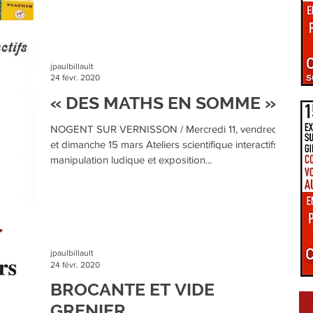
É DU GIENNOIS
SUR LE TERRITOIRE GIENNOIS
jpaulbillault
24 févr. 2020
« DES MATHS EN SOMME »
RE PUISAYE
C.C. VAL DE SULLY
NOGENT SUR VERNISSON / Mercredi 11, vendredi 13
et dimanche 15 mars Ateliers scientifique interactifs,
manipulation ludique et exposition...
TS GIENNOIS
PRÈS DE CHEZ VOUS EN GIENNOIS
UNICIPALES
NATURE ET TRANSITION
jpaulbillault
24 févr. 2020
EXIONS SPORTS
BROCANTE ET VIDE
GRENIER