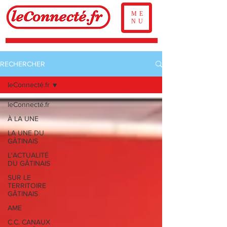
ME
NU
RECHERCHER
leConnecté.fr
leConnecté.fr
À LA UNE
LA UNE DU
GÂTINAIS
L'ACTUALITÉ
DU GÂTINAIS
SUR LE
TERRITOIRE
GÂTINAIS
AME
C.C. CANAUX