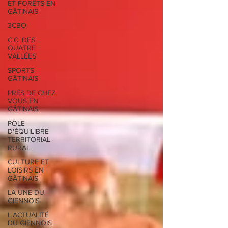
ET FORÊTS EN
GÂTINAIS
3CBO
C.C. DES
QUATRE
VALLÉES
SPORTS
GÂTINAIS
PRÉS DE CHEZ
VOUS EN
GÂTINAIS
PÔLE
D'ÉQUILIBRE
TERRITORIAL
RURAL
CULTURE ET
LOISIRS EN
GÂTINAIS
LA UNE DU
GIENNOIS
L'ACTUALITÉ
DU GIENNOIS