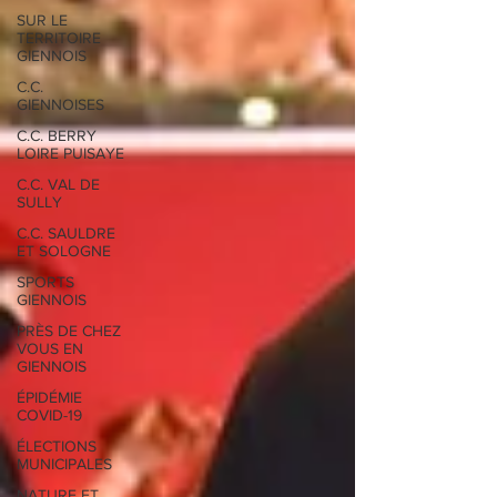
SUR LE
TERRITOIRE
GIENNOIS
C.C.
GIENNOISES
C.C. BERRY
LOIRE PUISAYE
C.C. VAL DE
SULLY
C.C. SAULDRE
ET SOLOGNE
SPORTS
GIENNOIS
PRÈS DE CHEZ
VOUS EN
GIENNOIS
ÉPIDÉMIE
COVID-19
ÉLECTIONS
MUNICIPALES
NATURE ET