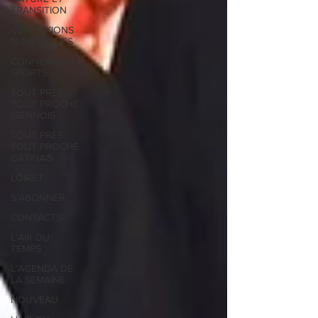
TRANSITION
CONNEXIONS
NUMÉRIQUES
CONNEXIONS
SPORTS
TOUT PRÈS
TOUT PROCHE
GIENNOIS
TOUT PRÈS
TOUT PROCHE
GÂTINAIS
LOIRET
S'ABONNER
CONTACTS
L'AIR DU
TEMPS
L'AGENDA DE
LA SEMAINE
NOUVEAU