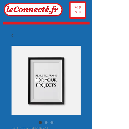
ME
NU
SKU : 36523641234523