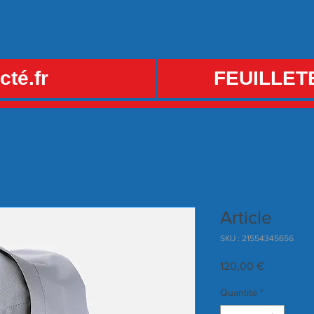
té.fr
FEUILLET
Article
SKU : 21554345656
Prix
120,00 €
Quantité
*