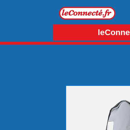
leConnec