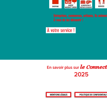
Entreprises, commerces, artisans, ils animent 
À vous de les découvrir !
À votre service !
c
le
on
nect
En savoir plus sur
2025
MENTIONS LÉGALES
POLITIQUE DE CONFIDENTIALI