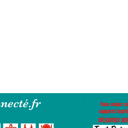
necté.fr
Vous voulez c
supports impri
DÉCOUVREZ NOT