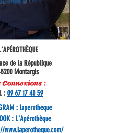
L'APÉROTHÈQUE
lace de la République
45200 Montargis
c
s
onnexions :
L :
09 67 17 40 59
GRAM : laperotheque
OOK : L'Apérothèque
://www.laperotheque.com/