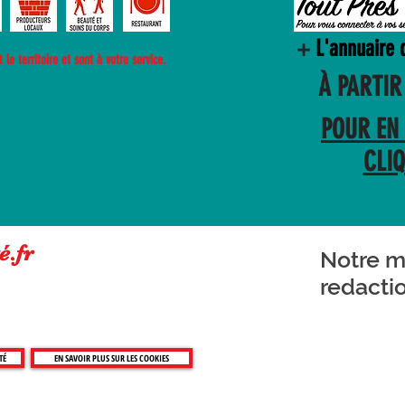
+
L'annuaire 
le territoire et sont à votre service.
À PARTIR 
POUR EN 
CLI
é.fr
Notre ma
redacti
TÉ
EN SAVOIR PLUS SUR LES COOKIES