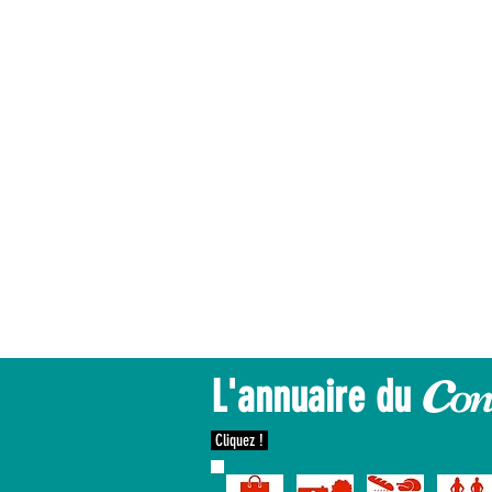
c
o
n
L'annuaire du
Cliquez !