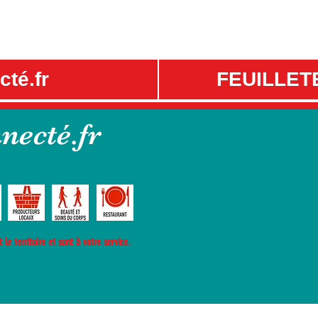
té.fr
FEUILLET
necté.fr
le territoire et sont à votre service.