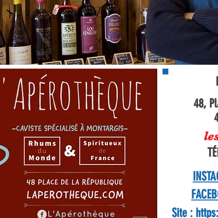
48, P
le
TÉ
INSTA
FACEB
Site :
https