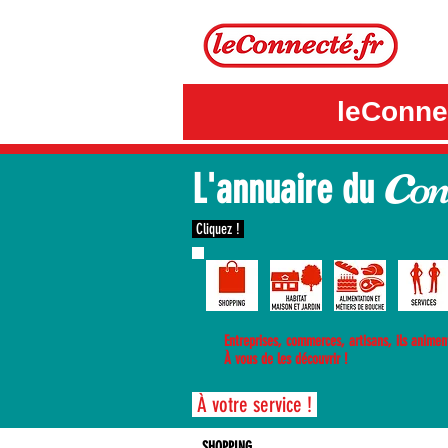
leConnec
c
o
n
L'annuaire du
Cliquez !
Entreprises, commerces, artisans, ils animent 
À vous de les découvrir !
À votre service !
SHOPPING