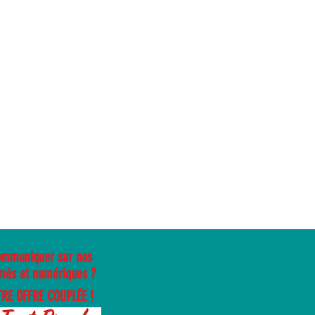
ommuniquer sur nos
més et numériques ?
RE OFFRE COUPLÉE !