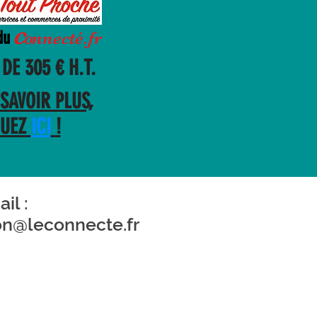
c
du
o
nnecté.fr
DE 305 € H.T.
SAVOIR PLUS,
QUEZ
ICI
!
il :
on@leconnecte.fr