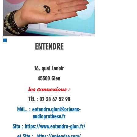
ENTENDRE
16, quai Lenoir
45500 Gien
c
les
onnexions :
TÉL :
02 38 67 52 98
Mél.. :
entendre.gien@orleans-
audioprothese.fr
Site :
https://www.entendre-gien.fr/
et Site :
https://entendre.com/