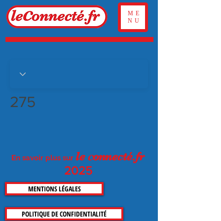
ME
NU
275
c
le
on
necté.fr
En savoir plus sur
2025
MENTIONS LÉGALES
POLITIQUE DE CONFIDENTIALITÉ