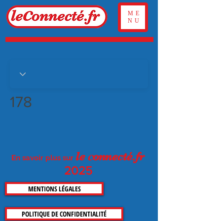
ME
NU
178
c
le
on
necté.fr
En savoir plus sur
2025
MENTIONS LÉGALES
POLITIQUE DE CONFIDENTIALITÉ