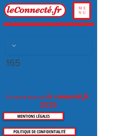
ME
NU
165
c
le
on
necté.fr
En savoir plus sur
2025
MENTIONS LÉGALES
POLITIQUE DE CONFIDENTIALITÉ