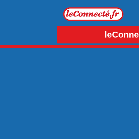
leConnec